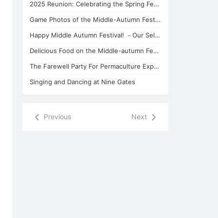
2025 Reunion: Celebrating the Spring Festival with Chanyuan Celestials in China
Game Photos of the Middle-Autumn Festival!(1st branch)
Happy Middle Autumn Festival! －Our Self-made Mooncakes in 4th branch!
Delicious Food on the Middle-autumn Festival! (1st branch)
The Farewell Party For Permaculture Experts Brecht and Nick
Singing and Dancing at Nine Gates
Previous
Next