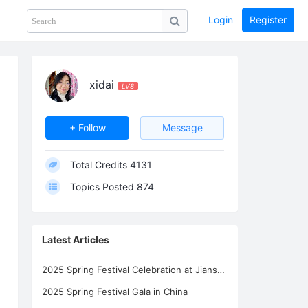
Login
Register
Share
PHOTOS
BLOG
collection
GUIDE
home
xidai
LV8
+ Follow
Message
Total Credits
4131
Topics Posted
874
Latest Articles
2025 Spring Festival Celebration at Jianshi Celestial's Home
2025 Spring Festival Gala in China