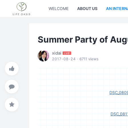
WELCOME
ABOUT US
AN INTERN
Summer Party of Augu
xidai
LV8
2017-08-24
· 6711 views
DSC_0809
DSC_0811